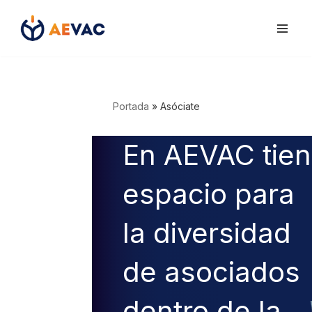
Saltar
al
contenido
Portada
»
Asóciate
En AEVAC tie
espacio para
la diversidad
de asociados
dentro de la