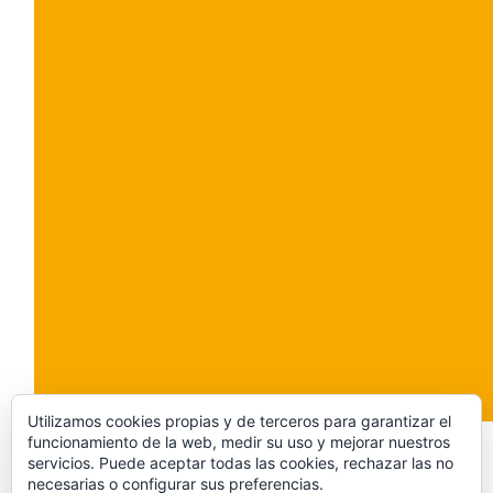
Utilizamos cookies propias y de terceros para garantizar el
funcionamiento de la web, medir su uso y mejorar nuestros
servicios. Puede aceptar todas las cookies, rechazar las no
Acerca de
Servicios
Equipo
Red
Blog
necesarias o configurar sus preferencias.