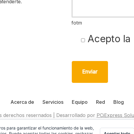
atenderte.
fotm
Acepto la
Acerca de
Servicios
Equipo
Red
Blog
s derechos resernados | Desarrollado por
PCiExpress Solu
ros para garantizar el funcionamiento de la web,
rivacidad
|
Política de Cookies
|
Aviso Legal
| Declaración de
Aceptar todo
cios. Puede aceptar todas las cookies, rechazar