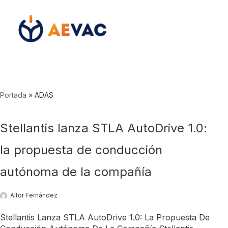
Saltar
al
contenido
Portada
»
ADAS
Stellantis lanza STLA AutoDrive 1.0:
la propuesta de conducción
autónoma de la compañía
Aitor Fernández
Stellantis Lanza STLA AutoDrive 1.0: La Propuesta De